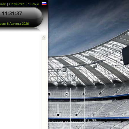
чное
|
Свяжитесь с нами
11:31:37
верг 6 Августа 2026