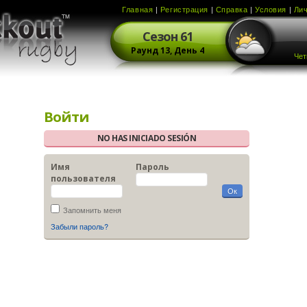
Главная
|
Регистрация
|
Справка
|
Условия
|
Ли
Сезон
61
Раунд
13,
День
4
Чет
Войти
NO HAS INICIADO SESIÓN
Имя
Пароль
пользователя
Запомнить меня
Забыли пароль?