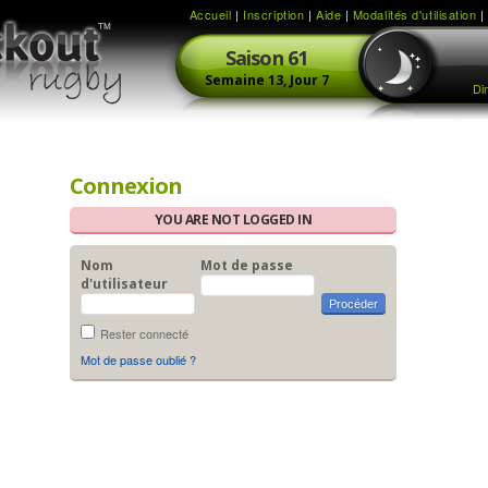
Accueil
|
Inscription
|
Aide
|
Modalités d'utilisation
Saison
61
Semaine
13,
Jour
7
Di
Connexion
YOU ARE NOT LOGGED IN
Nom
Mot de passe
d'utilisateur
Rester connecté
Mot de passe oublié ?