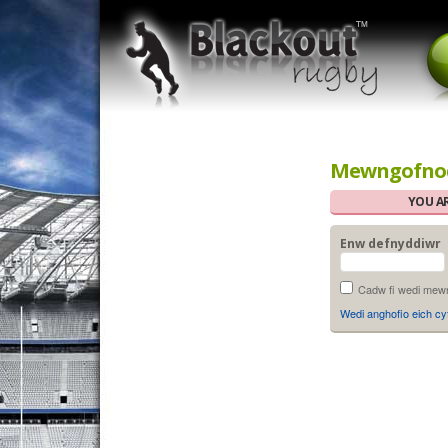
Mewngofno
YOU A
Enw defnyddiwr
Cadw fi wedi mew
Wedi anghofio eich cyf