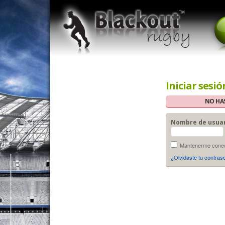
Iniciar sesió
NO HAS
Nombre de usua
Mantenerme conect
¿Olvidaste tu contras