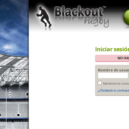
Iniciar sesió
NO HAS
Nombre de usua
Mantenerme conect
¿Olvidaste tu contras