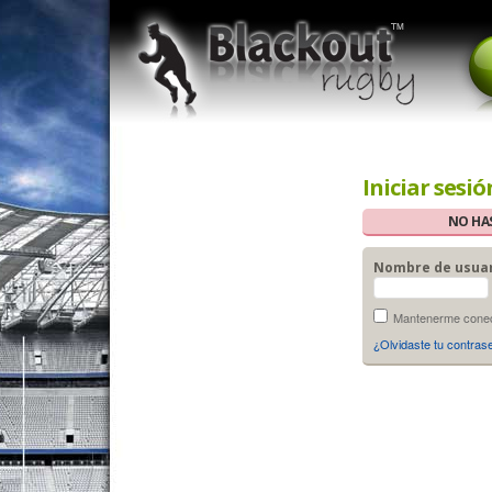
Iniciar sesió
NO HAS
Nombre de usua
Mantenerme conect
¿Olvidaste tu contras